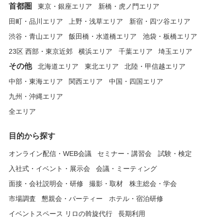
首都圏
東京・銀座エリア
新橋・虎ノ門エリア
田町・品川エリア
上野・浅草エリア
新宿・四ツ谷エリア
渋谷・青山エリア
飯田橋・水道橋エリア
池袋・板橋エリア
23区 西部・東京近郊
横浜エリア
千葉エリア
埼玉エリア
その他
北海道エリア
東北エリア
北陸・甲信越エリア
中部・東海エリア
関西エリア
中国・四国エリア
九州・沖縄エリア
全エリア
目的から探す
オンライン配信・WEB会議
セミナー・講習会
試験・検定
入社式・イベント・展示会
会議・ミーティング
面接・会社説明会・研修
撮影・取材
株主総会・学会
市場調査
懇親会・パーティー
ホテル・宿泊研修
イベントスペース リロの斡旋代行
長期利用