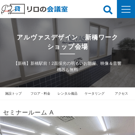
アルヴァスデザイン 新橋ワーク
ショップ会場
【新橋】新橋駅前！2面採光の明るいお部屋、映像＆音響
機器も無料
施設トップ
フロア・料金
レンタル備品
ケータリング
アクセス
セミナールーム A