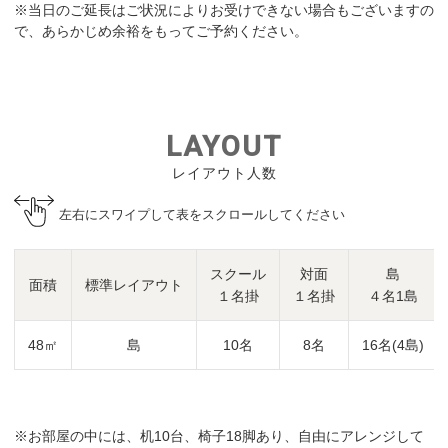
※当日のご延長はご状況によりお受けできない場合もございますの
で、あらかじめ余裕をもってご予約ください。
LAYOUT
レイアウト人数
左右にスワイプして表をスクロールしてください
スクール
対面
島
面積
標準レイアウト
１名掛
１名掛
４名1島
48㎡
島
10名
8名
16名(4島)
※お部屋の中には、机10台、椅子18脚あり、自由にアレンジして