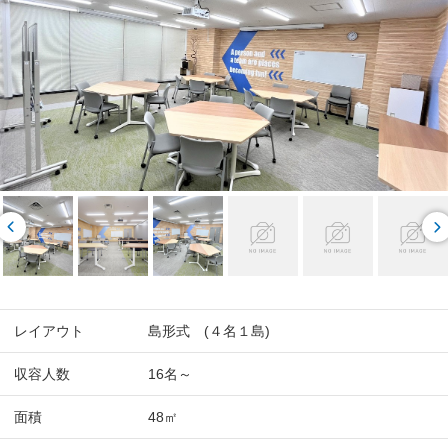
レイアウト
島形式 (４名１島)
収容人数
16名～
面積
48㎡