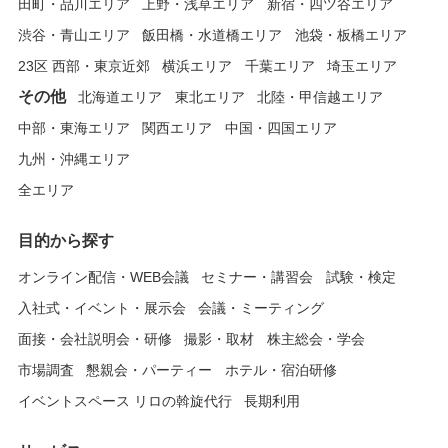
田町・品川エリア
上野・浅草エリア
新宿・四ツ谷エリア
渋谷・青山エリア
飯田橋・水道橋エリア
池袋・板橋エリア
23区 西部・東京近郊
横浜エリア
千葉エリア
埼玉エリア
その他
北海道エリア
東北エリア
北陸・甲信越エリア
中部・東海エリア
関西エリア
中国・四国エリア
九州・沖縄エリア
全エリア
目的から探す
オンライン配信・WEB会議
セミナー・講習会
試験・検定
入社式・イベント・展示会
会議・ミーティング
面接・会社説明会・研修
撮影・取材
株主総会・学会
市場調査
懇親会・パーティー
ホテル・宿泊研修
イベントスペース リロの斡旋代行
長期利用