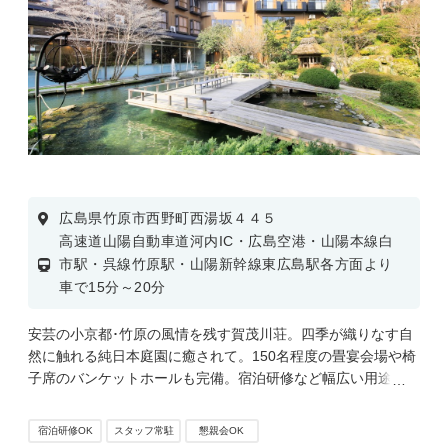
広島県竹原市西野町西湯坂４４５
高速道山陽自動車道河内IC・広島空港・山陽本線白
市駅・呉線竹原駅・山陽新幹線東広島駅各方面より
車で15分～20分
安芸の小京都･竹原の風情を残す賀茂川荘。四季が織りなす自
然に触れる純日本庭園に癒されて。150名程度の畳宴会場や椅
子席のバンケットホールも完備。宿泊研修など幅広い用途にご
利用可能です。
宿泊研修OK
スタッフ常駐
懇親会OK