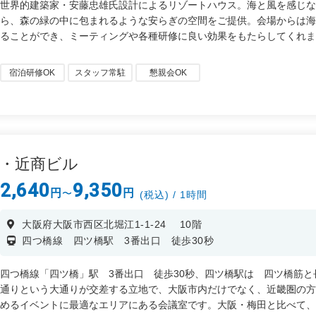
世界的建築家・安藤忠雄氏設計によるリゾートハウス。海と風を感じ
ら、森の緑の中に包まれるような安らぎの空間をご提供。会場からは
ることができ、ミーティングや各種研修に良い効果をもたらしてくれ
宿泊研修OK
スタッフ常駐
懇親会OK
橋・近商ビル
2,640
9,350
円
円
〜
(税込) / 1時間
大阪府大阪市西区北堀江1-1-24 10階
四つ橋線 四ツ橋駅 3番出口 徒歩30秒
四つ橋線「四ツ橋」駅 3番出口 徒歩30秒、四ツ橋駅は 四ツ橋筋と
通りという大通りが交差する立地で、大阪市内だけでなく、近畿圏の
めるイベントに最適なエリアにある会議室です。大阪・梅田と比べて