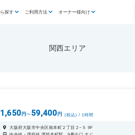
から探す
ご利用方法
オーナー様向け
関西エリア
1,650
59,400
円
円
〜
(税込) / 1時間
大阪府大阪市中央区南本町２丁目２−５ 9F
中央線・堺筋線 堺筋本町駅 9番出口 すぐ