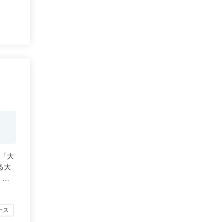
につき
りま
る「大
る大
ース