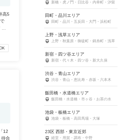
新橋・虎ノ門・日比谷・内幸町・汐留
井高5
田町・品川エリア
ルで
田町・品川・五反田・大門・浜松町
能で
上野・浅草エリア
上野・秋葉原・御徒町・錦糸町・浅草
OK
新宿・四ツ谷エリア
新宿・代々木・四ツ谷・新大久保
渋谷・青山エリア
渋谷・青山・恵比寿・赤坂・六本木
飯田橋・水道橋エリア
飯田橋・水道橋・市ヶ谷・お茶の水
池袋・板橋エリア
池袋・板橋・高田馬場・大塚
「12
23区 西部・東京近郊
経堂・用賀・調布・中野
。待合