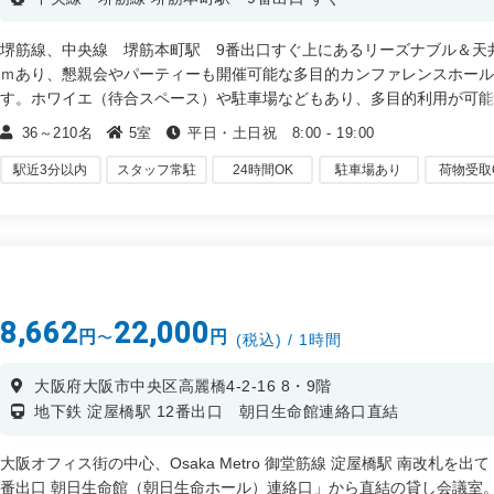
堺筋線、中央線 堺筋本町駅 9番出口すぐ上にあるリーズナブル＆天
ｍあり、懇親会やパーティーも開催可能な多目的カンファレンスホー
す。ホワイエ（待合スペース）や駐車場などもあり、多目的利用が可
す。金屏風・式次第などの備品のご用意、ご相談承ります。
36～210名
5室
平日・土日祝 8:00 - 19:00
・会議、セミナー、会社説明会
駅近3分以内
スタッフ常駐
24時間OK
駐車場あり
荷物受取
・試験会場、商談会、展示会、討論会、撮影会、イベント
・ コンサート、ワークショップ、式典、発表会など
8,662
22,000
円
円
〜
(税込) / 1時間
大阪府大阪市中央区高麗橋4-2-16 8・9階
地下鉄 淀屋橋駅 12番出口 朝日生命館連絡口直結
大阪オフィス街の中心、Osaka Metro 御堂筋線 淀屋橋駅 南改札を出て
番出口 朝日生命館（朝日生命ホール）連絡口」から直結の貸し会議室