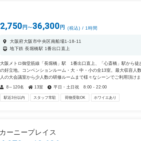
・ 講演会、説明会、総会、表彰式、展示会、イベントなど
2,750
36,300
円
円
〜
(税込) / 1時間
大阪府大阪市中央区南船場1-18-11
地下鉄 長堀橋駅 1番出口直上
大阪メトロ御堂筋線「長堀橋」駅 1番出口直上、「心斎橋」駅から徒
の好立地。コンベンションルーム・大・中・小の全13室。最大収容人数1
人の大会議室から少人数の研修ルームまで様々なシーンでご利用頂け
会議室は、2階・4階(受付)・5階の3フロア、2階にはコンベンションル
8～120名
13室
平日・土日祝 8:00 - 22:00
とホワイエがございます。
駅近3分以内
スタッフ常駐
荷物受取OK
ホワイエあり
・ 会議、打ち合わせ、ミーティング
・ 面談、面接 、セミナー、研修
・ 講演会、説明会、総会、表彰式
・ イベント、展示会、商品PRなど
・カーニープレイス