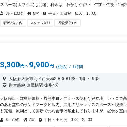
スペース(ホワイエ)も完備、料金は、わかりやすい 午前・午後・1日
時間枠制です。
36～100名
5室
平日・土日祝 9:00 - 17:00
・ 会議。打ち合わせ、ミーティング
駅近3分以内
スタッフ常駐
荷物受取OK
・ 面談、面接、セミナー、研修、試験
・ 講演会、説明会、総会、表彰式
・ 勉強会、読書会、集会など
3,300
9,900
円
円
〜
(税込) / 1時間
大阪府大阪市北区西天満2-6-8 B1階・1階 ・ 9階
御堂筋線 淀屋橋駅 徒歩4分
大阪梅田・堂島淀屋橋・堺筋本町とアクセス便利な好立地、レトロで
のある堂島のランドマークビル内、共用のリラックススペースや喫煙
も完備。原則として無断でのお食事は禁止しておりますが、昼食を室
られる場合は予約時に必ずご相談くださいませ。
6～70名
7室
平日・土日祝 9:00 - 22:00