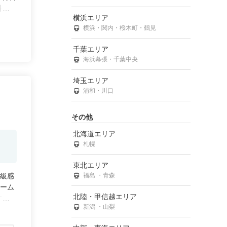
料金の
横浜エリア
横浜・関内・桜木町・鶴見
千葉エリア
海浜幕張・千葉中央
埼玉エリア
浦和・川口
その他
北海道エリア
札幌
東北エリア
福島 ・青森
高級感
ルーム
北陸・甲信越エリア
内で取
新潟 ・山梨