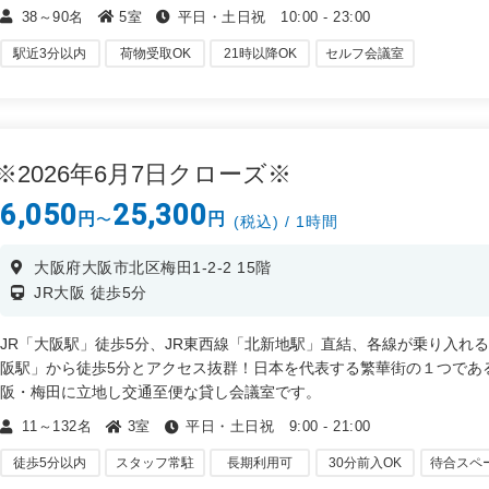
ズナブルにご利用いただけます。また、18時から23時の夜間のお時間
38～90名
5室
平日・土日祝 10:00 - 23:00
ましては、どれだけ使っても一律料金のお得な価格でお貸出ししてお
す。仕事終わりのセミナーや勉強会などのご利用に最適です。
駅近3分以内
荷物受取OK
21時以降OK
セルフ会議室
・会議、勉強会、試験会場
・セミナー、会社説明会、研修
・イベント、展示会、商品PRなど
2026年6月7日クローズ※
6,050
25,300
円
円
〜
(税込) / 1時間
大阪府大阪市北区梅田1-2-2 15階
JR大阪 徒歩5分
JR「大阪駅」徒歩5分、JR東西線「北新地駅」直結、各線が乗り入れ
阪駅」から徒歩5分とアクセス抜群！日本を代表する繁華街の１つであ
阪・梅田に立地し交通至便な貸し会議室です。
11～132名
3室
平日・土日祝 9:00 - 21:00
・会社説明会、採用面接、研修
・講演会、ワークショップ、展示会。セミナー
徒歩5分以内
スタッフ常駐
長期利用可
30分前入OK
待合スペ
・サテライトオフィス、テレワーク