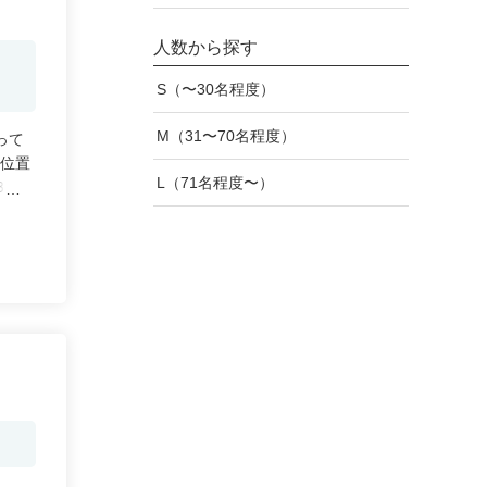
人数から探す
S（〜30名程度）
M（31〜70名程度）
って
に位置
L（71名程度〜）
3時の
格でお
最適で