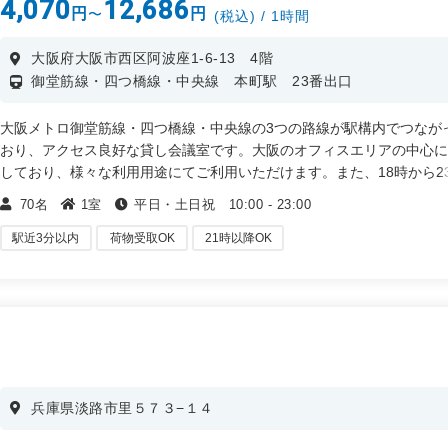
4,070
12,686
円
円
〜
(税込) / 1時間
大阪府大阪市西区阿波座1-6-13 4階
御堂筋線・四つ橋線・中央線 本町駅 23番出口
大阪メトロ御堂筋線・四つ橋線・中央線の3つの路線が駅構内でつなが
おり、アクセス良好な貸し会議室です。大阪のオフィスエリアの中心
しており、様々な利用用途にてご利用いただけます。また、18時から2
夜間のお時間につきましては、どれだけ使っても一律料金のお得な価
70名
1室
平日・土日祝 10:00 - 23:00
貸出ししております。仕事終わりのセミナーや勉強会などのご利用に
す。
駅近3分以内
荷物受取OK
21時以降OK
・ 会議、セミナー 、研修
・ 講演会、説明会、総会、試験会場
・ 勉強会、集会 など
兵庫県淡路市里５７３−１４