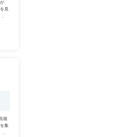
なが
海を見
ます。
長堀
方を集
、リー