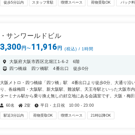
・ 会議、打ち合わせ、ミーティング
徒歩5分以内
スタッフ常駐
喫煙スペース
荷物受取OK
パック
・ 面談、面接、セミナー、研修、試験
・ 講演会、説明会、総会、表彰式など
橋・サンワールドビル
3,300
11,916
円
円
〜
(税込) / 1時間
大阪府大阪市西区北堀江1-6-2 6階
四つ橋線 四ツ橋駅 4番出口 徒歩0分
大阪メトロ・四つ橋線「四ツ橋」駅 4番出口より徒歩0分、大通り沿
り、各線梅田・大阪駅、新大阪駅、難波駅、天王寺駅といった大阪市
ターミナル駅から乗り換え無しの好立地にある会議室です。大阪・梅
べて、リーズナブルにご利用いただけます。18時から23時の夜間のお
60名
2室
平日・土日祝 10:00 - 23:00
つきましては、どれだけ使っても一律料金とお得です。
駅近3分以内
荷物受取OK
喫煙スペース
21時以降OK
・ 会議、打ち合わせ、ミーティング
・ 面談、面接、セミナー、研修