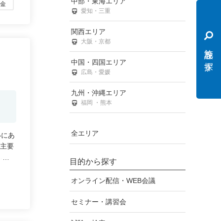
中部・東海エリア
料金
愛知・三重
関西エリア
大阪・京都
施設を探す
中国・四国エリア
広島・愛媛
九州・沖縄エリア
福岡 ・熊本
全エリア
いにあ
内主要
田と比
目的から探す
時間に
オンライン配信・WEB会議
セミナー・講習会