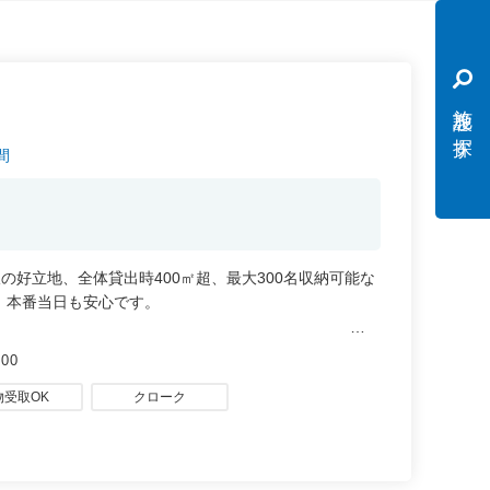
施設を探す
時間
線の好立地、全体貸出時400㎡超、最大300名収納可能な
、本番当日も安心です。
0型）、高速通信回線も導入
00
物受取OK
クローク
ス、学会