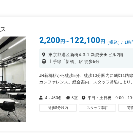
ンス
2,200
122,100
円
円
〜
(税込) / 1
東京都港区新橋4-3-1 新虎安田ビル2階
山手線「新橋」駅 徒歩5分
JR新橋駅から徒歩5分、徒歩10分圏内に6駅11路
カンファレンス。総合案内、スタッフ常駐により
・天井高4.5m、電動昇降スクリーン（150～20
4～460名
5室
平日・土日祝 9:00 - 19:
・会議、セミナー 、研修、会社説明会
・イベント、展示会、商品PR、国際会議、MICE
徒歩5分以内
スタッフ常駐
荷
・ 講演会、説明会、総会、表彰式、カンファレン