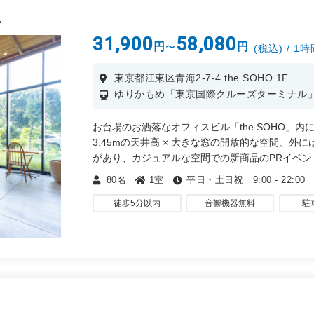
BA
31,900
58,080
円
円
〜
(税込) / 1
東京都江東区青海2-7-4 the SOHO 1F
ゆりかもめ「東京国際クルーズターミナル」
お台場のお洒落なオフィスビル「the SOHO」
3.45mの天井高 × 大きな窓の開放的な空間、
があり、カジュアルな空間での新商品のPRイベ
など、様々な用途にてご活用くださいませ。
80名
1室
平日・土日祝 9:00 - 22:00
・社内会議、ミーティング、ハイブリットセミナ
徒歩5分以内
音響機器無料
駐
・キックオフイベント、商品PR、展示会
・ポップアップショップ、懇親会、
・トークショー、取材、撮影など