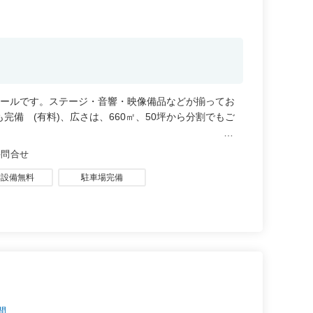
階
ホールです。ステージ・音響・映像備品などが揃ってお
備 (有料)、広さは、660㎡、50坪から分割でもご
要問合せ
響設備無料
駐車場完備
時間