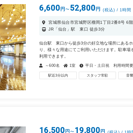
6,600
52,800
円
円
〜
(税込) / 1時間
宮城県仙台市宮城野区榴岡1丁目2番8号 6
JR「仙台」駅 東口 徒歩3分
仙台駅 東口から徒歩3分の好立地な場所にある
り、様々な用途にてご利用いただけます。駐車場も完
利用できます。
～600名
1室
平日・土日祝 利用時間
・社内会議、社内研修、内定式、入社式
・大型セミナー、展示会、商品PR
駅近3分以内
スタッフ常駐
音
・各種イベント、リアル脱出ゲーム、コンサート
・講演会、株主総会、懇親会、パーティー など
16,500
19,800
円
円
〜
(税込) / 1