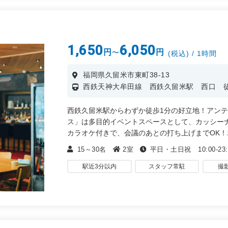
1,650
6,050
円
円
〜
(税込) / 1時間
福岡県久留米市東町38-13
西鉄天神大牟田線 西鉄久留米駅 西口 
西鉄久留米駅からわずか徒歩1分の好立地！アン
ス」は多目的イベントスペースとして、カッシー
カラオケ付きで、会議のあとの打ち上げまでOK
いただけます!
15～30名
2室
平日・土日祝 10:00-23:
・商談、面談、ミーティング
駅近3分以内
スタッフ常駐
撮
・インタビューや取材
・女子会やホームパーティーでの楽しいひととき
・ 誕生日会や歓迎会・送別会での思い出作り et