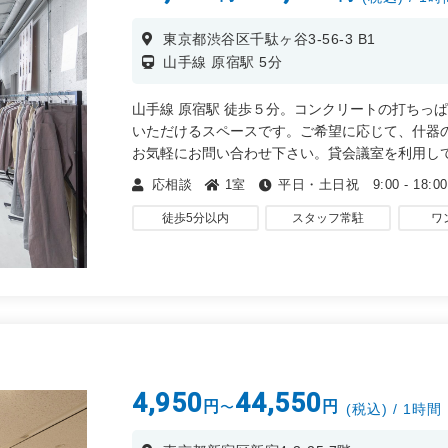
東京都渋谷区千駄ヶ谷3-56-3 B1
山手線 原宿駅 5分
山手線 原宿駅 徒歩５分。コンクリートの打ちっ
いただけるスペースです。ご希望に応じて、什器
お気軽にお問い合わせ下さい。貸会議室を利用し
ょうか?
応相談
1室
平日・土日祝 9:00 - 18:00
・取材、ポップアップストア、商品PR
徒歩5分以内
スタッフ常駐
ワ
・ オフサイトミーティング、動画配信
・トークショー、会社説明会
・展示会、イベント、セミナーなど
宿
4,950
44,550
円
円
〜
(税込) / 1時間