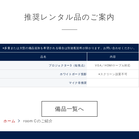
推奨レンタル品のご案内
※多量または大型の備品追加を希望される場合は別途配送料が掛かります。お問い合わせください。
品名
内容
プロジェクター3（短焦点）
VGA／HDMIケーブル対応
ホワイトボード投影
※スクリーン設置不可
マイク非推奨
備品一覧へ
ホーム
room Cのご紹介