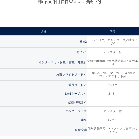
常設備品のご案内
項目
内容
180×60cm／キャスター付／跳ね上
机×2
げ式
椅子×6
キャスター付
全館共用回線 ※速度遅延等の可能性あ
インターネット回線（有線／無線）
り
180×90cm／マーカー（4色各2
片面ホワイトボード×1
本）・マグネット付
延長コード×1
2～5m
LANケーブル×1
2～5m
壁掛け時計×1
ハンガーラック
キャスター付
傘立
30本用
個別調整不可 ※スタッフにお声掛け
全館空調
ください