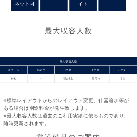
ネット可
イト
最大収容人数
最大収容人数
スクール
ロの字
I字島
T字島
シアター
6名
–
1島/6名
1島/9名
9名
※標準レイアウトからのレイアウト変更、什器追加等が
ある場合は別途料金が発生致します。
※最大収容人数は過去のご利用実績に依るものであり、
随時更新されます。