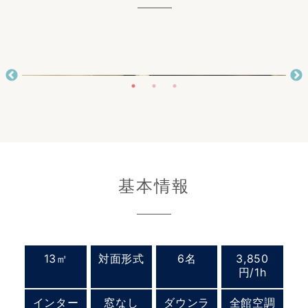
基本情報
13㎡
対面形式
6名
3,850
円/1h
インター
窓なし
ダウンラ
全館空調