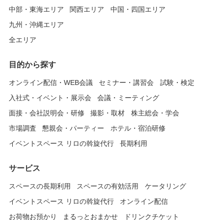
中部・東海エリア
関西エリア
中国・四国エリア
九州・沖縄エリア
全エリア
目的から探す
オンライン配信・WEB会議
セミナー・講習会
試験・検定
入社式・イベント・展示会
会議・ミーティング
面接・会社説明会・研修
撮影・取材
株主総会・学会
市場調査
懇親会・パーティー
ホテル・宿泊研修
イベントスペース リロの斡旋代行
長期利用
サービス
スペースの長期利用
スペースの有効活用
ケータリング
イベントスペース リロの斡旋代行
オンライン配信
お荷物お預かり
まるっとおまかせ
ドリンクチケット