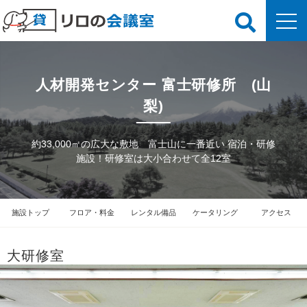
人材開発センター 富士研修所 (山
梨)
約33,000㎡の広大な敷地 富士山に一番近い 宿泊・研修
施設！研修室は大小合わせて全12室
施設トップ
フロア・料金
レンタル備品
ケータリング
アクセス
大研修室