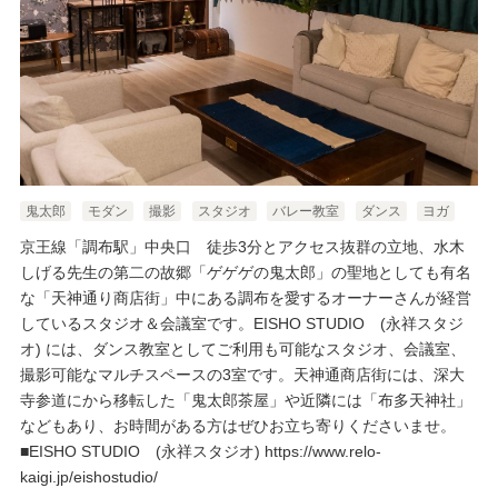
鬼太郎
モダン
撮影
スタジオ
バレー教室
ダンス
ヨガ
京王線「調布駅」中央口 徒歩3分とアクセス抜群の立地、水木
しげる先生の第二の故郷「ゲゲゲの鬼太郎」の聖地としても有名
な「天神通り商店街」中にある調布を愛するオーナーさんが経営
しているスタジオ＆会議室です。EISHO STUDIO (​永祥スタジ
オ) には、ダンス教室としてご利用も可能なスタジオ、会議室、
撮影可能なマルチスペースの3室です。天神通商店街には、深大
寺参道にから移転した「鬼太郎茶屋」や近隣には「布多天神社」
などもあり、お時間がある方はぜひお立ち寄りくださいませ。
■​EISHO STUDIO (永祥スタジオ)
https://www.relo-
kaigi.jp/eishostudio/