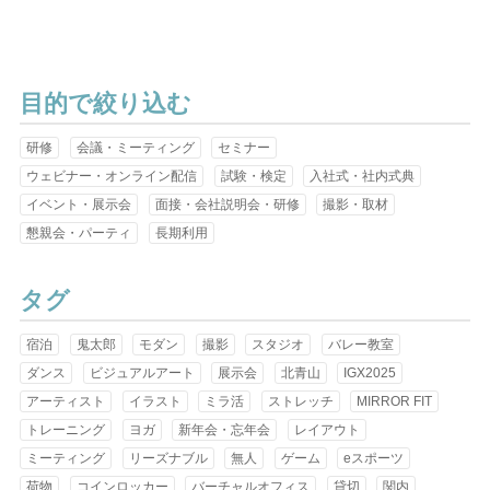
目的で絞り込む
研修
会議・ミーティング
セミナー
ウェビナー・オンライン配信
試験・検定
入社式・社内式典
イベント・展示会
面接・会社説明会・研修
撮影・取材
懇親会・パーティ
長期利用
タグ
宿泊
鬼太郎
モダン
撮影
スタジオ
バレー教室
ダンス
ビジュアルアート
展示会
北青山
IGX2025
アーティスト
イラスト
ミラ活
ストレッチ
MIRROR FIT
トレーニング
ヨガ
新年会・忘年会
レイアウト
ミーティング
リーズナブル
無人
ゲーム
eスポーツ
荷物
コインロッカー
バーチャルオフィス
貸切
関内