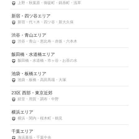
上野・秋葉原・御徒町・錦糸町・浅草
新宿・四ツ谷エリア
新宿・代々木・四ツ谷・新大久保
渋谷・青山エリア
渋谷・青山・恵比寿・赤坂・六本木
飯田橋・水道橋エリア
飯田橋・水道橋・市ヶ谷・お茶の水
池袋・板橋エリア
池袋・板橋・高田馬場・大塚
23区 西部・東京近郊
経堂・用賀・調布・中野
横浜エリア
横浜・関内・桜木町・鶴見
千葉エリア
海浜幕張・千葉中央