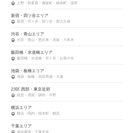
上野・秋葉原・御徒町・錦糸町・浅草
新宿・四ツ谷エリア
新宿・代々木・四ツ谷・新大久保
渋谷・青山エリア
渋谷・青山・恵比寿・赤坂・六本木
飯田橋・水道橋エリア
飯田橋・水道橋・市ヶ谷・お茶の水
池袋・板橋エリア
池袋・板橋・高田馬場・大塚
23区 西部・東京近郊
経堂・用賀・調布・中野
横浜エリア
横浜・関内・桜木町・鶴見
千葉エリア
海浜幕張・千葉中央