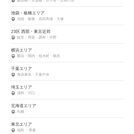
飯田橋・水道橋・市ヶ谷・お茶の水
池袋・板橋エリア
池袋・板橋・高田馬場・大塚
23区 西部・東京近郊
経堂・用賀・調布・中野
横浜エリア
横浜・関内・桜木町・鶴見
千葉エリア
海浜幕張・千葉中央
埼玉エリア
浦和・川口
北海道エリア
札幌
東北エリア
福島 ・青森