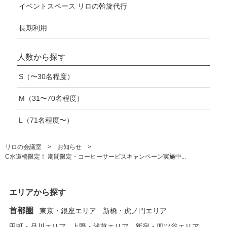
イベントスペース リロの斡旋代行
長期利用
人数から探す
S（〜30名程度）
M（31〜70名程度）
L（71名程度〜）
リロの会議室
お知らせ
C水道橋限定！ 期間限定・コーヒーサービスキャンペーン実施中...
エリアから探す
首都圏
東京・銀座エリア
新橋・虎ノ門エリア
田町・品川エリア
上野・浅草エリア
新宿・四ツ谷エリア