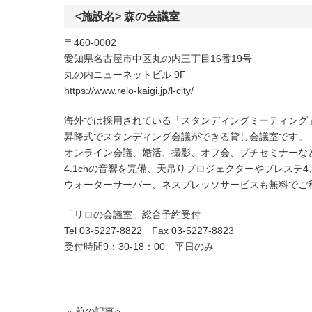
<施設名> 森の会議室
〒460-0002
愛知県名古屋市中区丸の内三丁目16番19号
丸の内ニューネットビル 9F
https://www.relo-kaigi.jp/l-city/
海外では採用されている「スタンディングミーティング
昇降式でスタンディング会議ができる貸し会議室です。
オンライン会議、婚活、撮影、オフ会、プチセミナーな
4.1chの音響を完備、天吊りプロジェクターやプレステ4
ウォーターサーバー、ネスプレッソサービスも無料でご
「リロの会議室」総合予約受付
Tel 03-5227-8822 Fax 03-5227-8823
受付時間9：30-18：00 平日のみ
« 前の記事へ