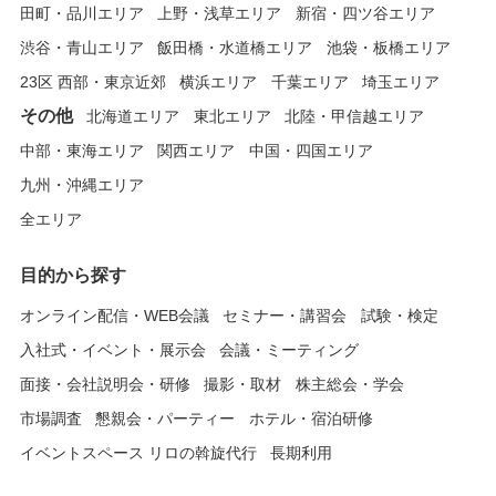
田町・品川エリア
上野・浅草エリア
新宿・四ツ谷エリア
渋谷・青山エリア
飯田橋・水道橋エリア
池袋・板橋エリア
23区 西部・東京近郊
横浜エリア
千葉エリア
埼玉エリア
その他
北海道エリア
東北エリア
北陸・甲信越エリア
中部・東海エリア
関西エリア
中国・四国エリア
九州・沖縄エリア
全エリア
目的から探す
オンライン配信・WEB会議
セミナー・講習会
試験・検定
入社式・イベント・展示会
会議・ミーティング
面接・会社説明会・研修
撮影・取材
株主総会・学会
市場調査
懇親会・パーティー
ホテル・宿泊研修
イベントスペース リロの斡旋代行
長期利用