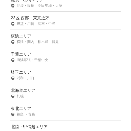
池袋・板橋・高田馬場・大塚
23区 西部・東京近郊
経堂・用賀・調布・中野
横浜エリア
横浜・関内・桜木町・鶴見
千葉エリア
海浜幕張・千葉中央
埼玉エリア
浦和・川口
北海道エリア
札幌
東北エリア
福島 ・青森
北陸・甲信越エリア