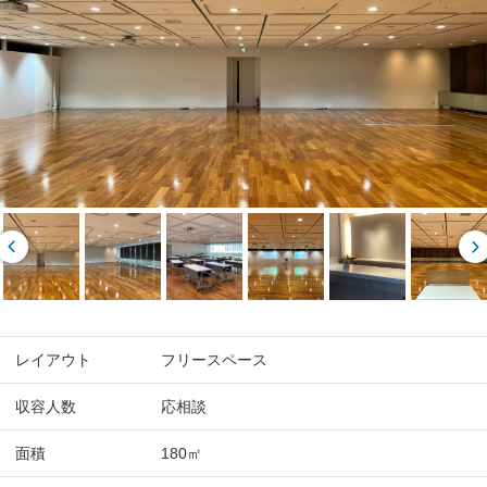
レイアウト
フリースペース
収容人数
応相談
面積
180㎡