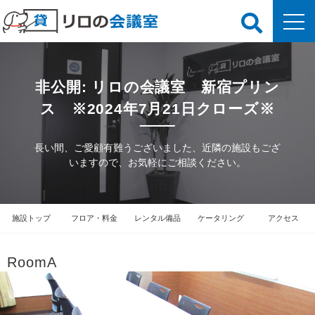
非公開: リロの会議室 新宿プリン
ス ※2024年7月21日クローズ※
長い間、ご愛顧有難うございました、近隣の施設もござ
いますので、お気軽にご相談ください。
施設トップ
フロア・料金
レンタル備品
ケータリング
アクセス
RoomA