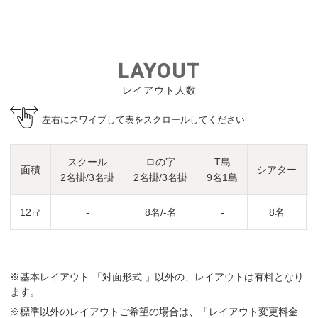
LAYOUT
レイアウト人数
左右にスワイプして表をスクロールしてください
スクール
ロの字
T島
面積
シアター
2名掛/3名掛
2名掛/3名掛
9名1島
12㎡
-
8名/-名
-
8名
※基本レイアウト 「対面形式 」以外の、レイアウトは有料となり
ます。
※標準以外のレイアウトご希望の場合は、「レイアウト変更料金