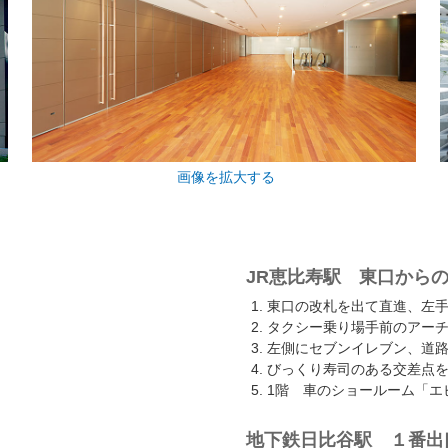
画像を拡大する
JR恵比寿駅 東口から
東口の改札を出て直進、左
タクシー乗り場手前のアー
左側にセブンイレブン、道
びっくり寿司のある交差点
1階 車のショールーム「エ
地下鉄日比谷駅 １番出