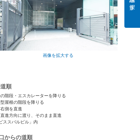
施設を探す
画像を拡大する
の道順
手の階段・エスカレーターを降りる
チ型屋根の階段を降りる
路右側を直進
を直進方向に渡り、そのまま直進
ビススバルビル」内
口からの道順