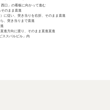
 西口」の看板に向かって進む
らそのまま直進
面）に従い、突き当りを右折、そのまま直進
がら、突き当りまで直進
直進
を直進方向に渡り、そのまま直進直進
ビススバルビル」内