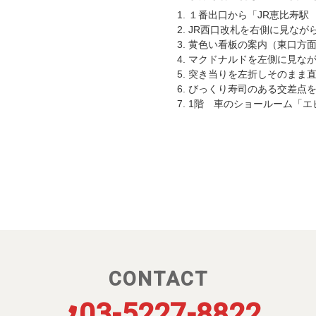
１番出口から「JR恵比寿駅
JR西口改札を右側に見なが
黄色い看板の案内（東口方
マクドナルドを左側に見な
突き当りを左折しそのまま
びっくり寿司のある交差点
1階 車のショールーム「エ
CONTACT
03-5227-8822