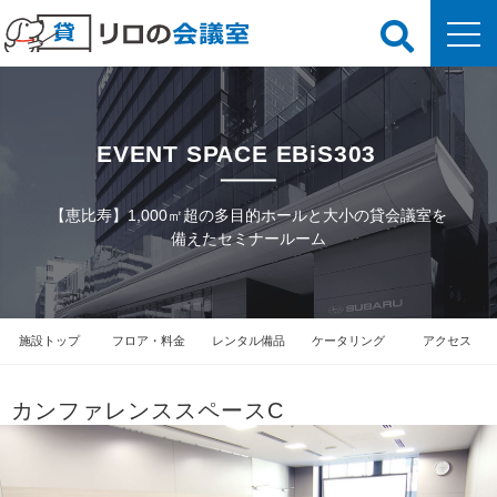
EVENT SPACE EBiS303
【恵比寿】1,000㎡超の多目的ホールと大小の貸会議室を
備えたセミナールーム
施設トップ
フロア・料金
レンタル備品
ケータリング
アクセス
カンファレンススペースC