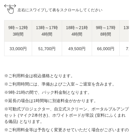
左右にスワイプして表をスクロールしてください
9時～12時
13時～17時
18時～21時
9時～17時
13時
3時間
4時間
4時間
8時間
8
33,000円
51,700円
49,500円
66,000円
71
※ご利用料金は税込価格となります。
※ご利用時間には、準備およびご入室～ご退室を含みます。
※9時-21時の間で、パック料金制となります。
※延長の場合は1時間毎に別途料金がかかります。
※可動式プロジェクター、自立式スクリーン、ポータルブルアンプ
セット (マイク2本付き)、ホワイトボードが常設 (室料にふくまれ
る備品) となります。
※ご利用料金等は予告なく変更させていただく場合がございますの