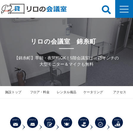
リロの会議室 錦糸町
【錦糸町】早朝・夜間料OK！5階会議室は、75インチの
大型モニター＆マイクも無料
施設トップ
フロア・料金
レンタル備品
ケータリング
アクセス