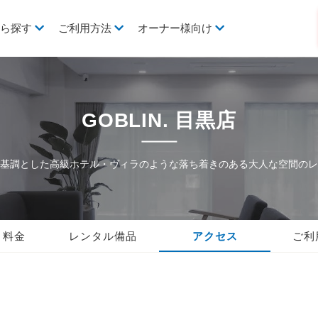
から探す
ご利用方法
オーナー様向け
GOBLIN. 目黒店
基調とした高級ホテル・ヴィラのような落ち着きのある大人な空間のレ
・料金
レンタル備品
アクセス
ご利