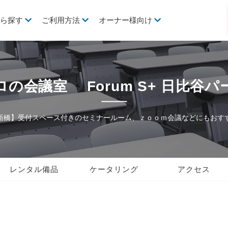
から探す
ご利用方法
オーナー様向け
ロの会議室 Forum S+ 日比谷パ
新橋】受付スペース付きのセミナールーム、ｚｏｏｍ会議などにもおす
レンタル備品
ケータリング
アクセス