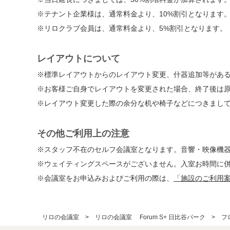
※テナント企業様は、通常料金より、10%割引となります
※リロクラブ会員は、通常料金より、5%割引となります。
レイアウトについて
※標準レイアウトからのレイアウト変更、什器追加等があ
※お客様ご自身でレイアウトを変更された場合、終了後は
※レイアウト変更した際の余分な机や椅子などにつきまし
その他ご利用上の注意
※スタッフ不在のセルフ会議室となります。音響・映像機
※ウェイティングスペースがございません。入室お時間に
※会議室をお申込みおよびご利用の際は、
「施設のご利用
リロの会議室
リロの会議室 Forum S+ 日比谷パーク
フ