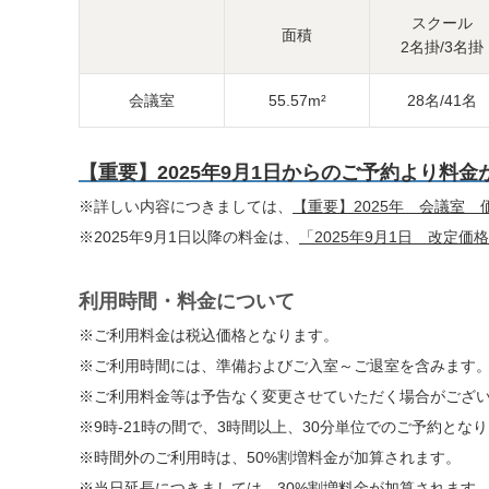
スクール
面積
2名掛/3名掛
会議室
55.57m²
28名/41名
【重要】2025年9月1日からのご予約より料
※詳しい内容につきましては、
【重要】2025年 会議室
※2025年9月1日以降の料金は、
「2025年9月1日 改定価格
利用時間・料金について
※ご利用料金は税込価格となります。
※ご利用時間には、準備およびご入室～ご退室を含みます
※ご利用料金等は予告なく変更させていただく場合がござ
※9時-21時の間で、3時間以上、30分単位でのご予約とな
※時間外のご利用時は、50%割増料金が加算されます。
※当日延長につきましては、30%割増料金が加算されます