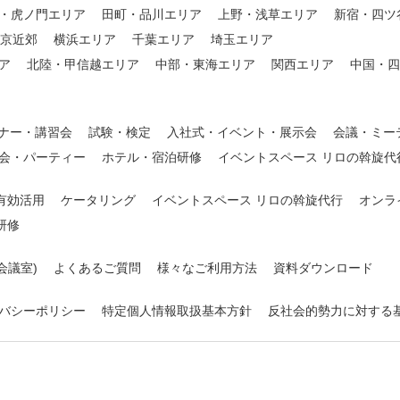
・虎ノ門エリア
田町・品川エリア
上野・浅草エリア
新宿・四ツ
東京近郊
横浜エリア
千葉エリア
埼玉エリア
ア
北陸・甲信越エリア
中部・東海エリア
関西エリア
中国・四
ナー・講習会
試験・検定
入社式・イベント・展示会
会議・ミー
会・パーティー
ホテル・宿泊研修
イベントスペース リロの斡旋代
有効活用
ケータリング
イベントスペース リロの斡旋代行
オンラ
研修
会議室)
よくあるご質問
様々なご利用方法
資料ダウンロード
バシーポリシー
特定個人情報取扱基本方針
反社会的勢力に対する