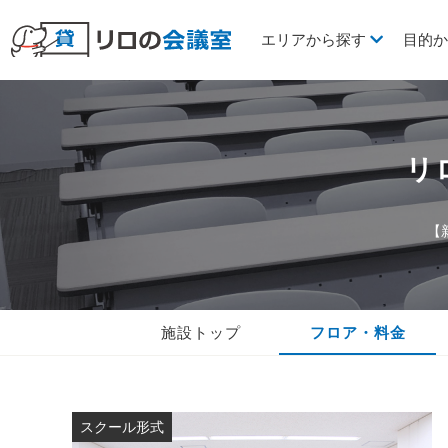
エリアから探す
目的
リ
【
施設トップ
フロア・料金
スクール形式