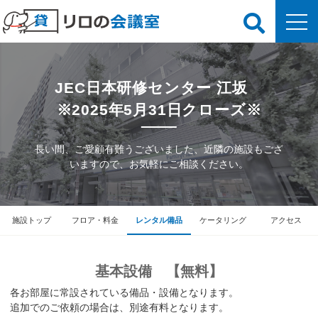
JEC日本研修センター 江坂
※2025年5月31日クローズ※
長い間、ご愛顧有難うございました、近隣の施設もござ
いますので、お気軽にご相談ください。
施設トップ
フロア・料金
レンタル備品
ケータリング
アクセス
基本設備 【無料】
各お部屋に常設されている備品・設備となります。
追加でのご依頼の場合は、別途有料となります。