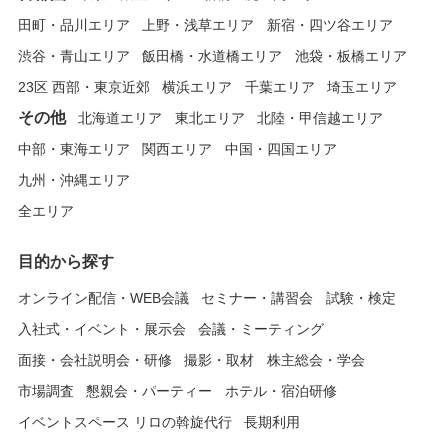
田町・品川エリア
上野・浅草エリア
新宿・四ツ谷エリア
渋谷・青山エリア
飯田橋・水道橋エリア
池袋・板橋エリア
23区 西部・東京近郊
横浜エリア
千葉エリア
埼玉エリア
その他
北海道エリア
東北エリア
北陸・甲信越エリア
中部・東海エリア
関西エリア
中国・四国エリア
九州・沖縄エリア
全エリア
目的から探す
オンライン配信・WEB会議
セミナー・講習会
試験・検定
入社式・イベント・展示会
会議・ミーティング
面接・会社説明会・研修
撮影・取材
株主総会・学会
市場調査
懇親会・パーティー
ホテル・宿泊研修
イベントスペース リロの斡旋代行
長期利用