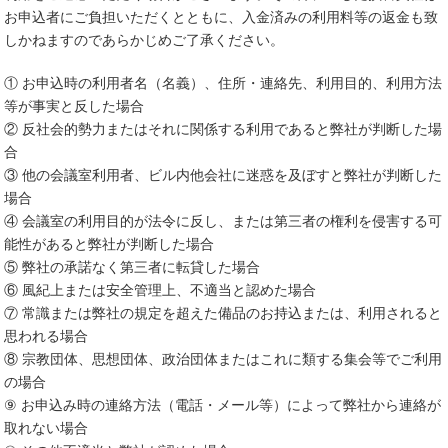
お申込者にご負担いただくとともに、入金済みの利用料等の返金も致
しかねますのであらかじめご了承ください。
① お申込時の利用者名（名義）、住所・連絡先、利用目的、利用方法
等が事実と反した場合
② 反社会的勢力またはそれに関係する利用であると弊社が判断した場
合
③ 他の会議室利用者、ビル内他会社に迷惑を及ぼすと弊社が判断した
場合
④ 会議室の利用目的が法令に反し、または第三者の権利を侵害する可
能性があると弊社が判断した場合
⑤ 弊社の承諾なく第三者に転貸した場合
⑥ 風紀上または安全管理上、不適当と認めた場合
⑦ 常識または弊社の規定を超えた備品のお持込または、利用されると
思われる場合
⑧ 宗教団体、思想団体、政治団体またはこれに類する集会等でご利用
の場合
⑨ お申込み時の連絡方法（電話・メール等）によって弊社から連絡が
取れない場合