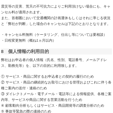
震災等の災害、荒天の不可抗力によりご利用頂けない場合にも、キャ
ンセル料が適用されます。
また、首都圏において交通機関の計画運休もしくはそれに準じる状況
と「弊社が判断」した場合のキャンセルは下記のとおりとなります。
・キャンセル料無料（ケータリング、仕出し等については要相談）
・日程変更無料（概ね1ヵ月以内）
8 個人情報の利用目的
弊社はお申込者の個人情報（氏名、性別、電話番号、メールアドレ
ス、勤務先等）を、以下の目的に利用致します。
① サービス・商品に関するお申込者との契約の履行のため
② サービス・商品の継続的なお取引における管理およびこれに伴う各
種ご案内の送付・連絡のため
③ ダイレクトメール・電子メール・電話等による情報提供、各種ご案
内等、サービスや商品に関する営業活動を行うため
④ 顧客動向分析もしくはサービス・商品開発等の調査分析のため
⑤ 事故等緊急の際の連絡のため