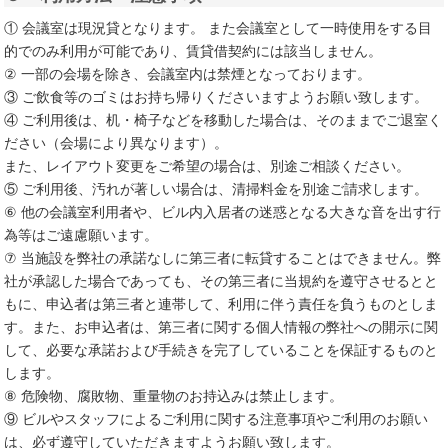
① 会議室は現況貸となります。 また会議室として一時使用をする目
的でのみ利用が可能であり、賃貸借契約には該当しません。
② 一部の会場を除き、会議室内は禁煙となっております。
③ ご飲食等のゴミはお持ち帰りくださいますようお願い致します。
④ ご利用後は、机・椅子などを移動した場合は、そのままでご退室く
ださい（会場により異なります）。
また、レイアウト変更をご希望の場合は、別途ご相談ください。
⑤ ご利用後、汚れが著しい場合は、清掃料金を別途ご請求します。
⑥ 他の会議室利用者や、ビル内入居者の迷惑となる大きな音を出す行
為等はご遠慮願います。
⑦ 当施設を弊社の承諾なしに第三者に転貸することはできません。弊
社が承認した場合であっても、その第三者に当規約を遵守させるとと
もに、申込者は第三者と連帯して、利用に伴う責任を負うものとしま
す。また、お申込者は、第三者に関する個人情報の弊社への開示に関
して、必要な承諾および手続きを完了していることを保証するものと
します。
⑧ 危険物、腐敗物、重量物のお持込みは禁止します。
⑨ ビルやスタッフによるご利用に関する注意事項やご利用のお願い
は、必ず遵守していただきますようお願い致します。