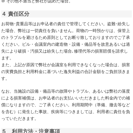
⑩ その他不適当と弊社が認めた場合。
４ 責任区分
お荷物･貴重品等はお申込者の責任で管理してください。盗難･紛失し
た場合、弊社は一切責任を負いません。荷物の一時預かりは、保管上
のトラブルを避けるため原則としてお断り致しておりますのでご了承
ください。ビル・会議室内の建造物・設備・備品等を故意あるいは過
失により破損・汚損又は紛失した場合､修理代等の損害賠償を請求し
ます。
また、上記が原因で弊社が会議室を利用できなくなった場合は、損害
の実費負担と利用料金に基づいた逸失利益の合計金額をご負担頂きま
す。
なお、当施設の設備・備品等の故障やトラブル、あるいは弊社の落度
による損害補償は、お申込者のお支払いいただきました料金内での補
償になりますので、ご了承ください。利用期間中（準備、撤去等など
を含む）に発生した事故、疾病等につきましては、利用者に責任を負
っていただきます。
５ 利用方法・注意事項