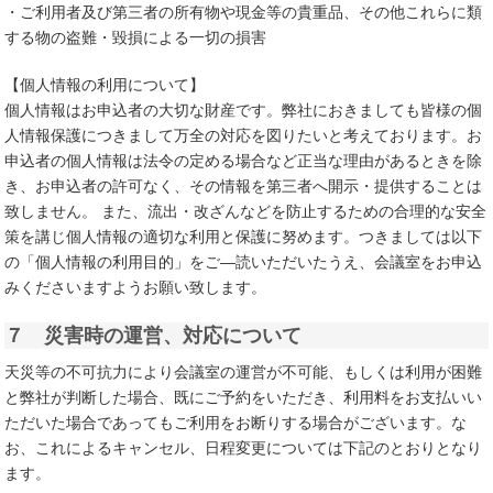
・ご利用者及び第三者の所有物や現金等の貴重品、その他これらに類
する物の盗難・毀損による一切の損害
【個人情報の利用について】
個人情報はお申込者の大切な財産です。弊社におきましても皆様の個
人情報保護につきまして万全の対応を図りたいと考えております。お
申込者の個人情報は法令の定める場合など正当な理由があるときを除
き、お申込者の許可なく、その情報を第三者へ開示・提供することは
致しません。 また、流出・改ざんなどを防止するための合理的な安全
策を講じ個人情報の適切な利用と保護に努めます。つきましては以下
の「個人情報の利用目的」をご―読いただいたうえ、会議室をお申込
みくださいますようお願い致します。
７ 災害時の運営、対応について
天災等の不可抗力により会議室の運営が不可能、もしくは利用が困難
と弊社が判断した場合、既にご予約をいただき、利用料をお支払いい
ただいた場合であってもご利用をお断りする場合がございます。な
お、これによるキャンセル、日程変更については下記のとおりとなり
ます。