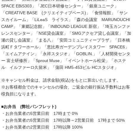
SPACE EBiS303」「JEC日本研修センター」「銀座ユニーク」
「CREATIVE BASE (クリエイティブベース)」「食情報館」「サン
スカイルーム」「LiLeaS ライラス」「森の会議室 MARUNOUCHI
CAMP」「東郷記念館」「INBOUND LEAGUE 新宿」「埼玉カンファ
レンスセンター」「NSE貸会議室」「SMGアクセア貸し会議室」「加
瀬の貸し会議室」「まる八」「安田コミュニティープラザ」「日本橋
浜町Ｆタワーホール」「恵比寿ガーデンプレイスタワー SPACE6」
「エイムアテイン」「永祥スタジオ」「GOBLIN.」「人材開発センタ
ー 富士研修所」「Sprout Muse」「イベントホール松栄」「ホステ
ル イルファーロ久留米」「蒲田 HM5-453ビル HCスタジオ」
※キャンセル料金は、請求金額(税込)をもとに算出いたします。
※お客様都合でのキャンセルの場合、ご返金の銀行振込手数料はお客
様負担になります。
■お弁当 (弊社パンフレット)
・お弁当業者の5営業日前 17時まで 0%
・お弁当業者の5営業日前 17時以降～2営業日前 17時まで 50%
・お弁当業者の2営業日前 17時以降 100%