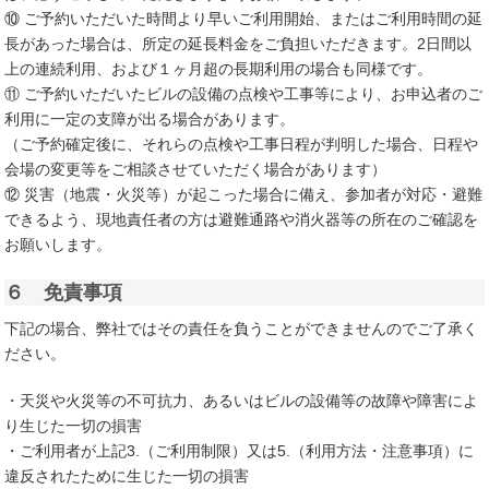
⑩ ご予約いただいた時間より早いご利用開始、またはご利用時間の延
長があった場合は、所定の延長料金をご負担いただきます。2日間以
上の連続利用、および１ヶ月超の長期利用の場合も同様です。
⑪ ご予約いただいたビルの設備の点検や工事等により、お申込者のご
利用に一定の支障が出る場合があります。
（ご予約確定後に、それらの点検や工事日程が判明した場合、日程や
会場の変更等をご相談させていただく場合があります）
⑫ 災害（地震・火災等）が起こった場合に備え、参加者が対応・避難
できるよう、現地責任者の方は避難通路や消火器等の所在のご確認を
お願いします。
６ 免責事項
下記の場合、弊社ではその責任を負うことができませんのでご了承く
ださい。
・天災や火災等の不可抗力、あるいはビルの設備等の故障や障害によ
り生じた一切の損害
・ご利用者が上記3.（ご利用制限）又は5.（利用方法・注意事項）に
違反されたために生じた一切の損害