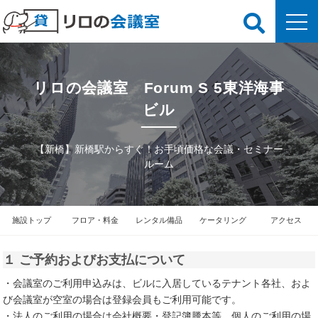
リロの会議室 Forum S 5東洋海事
ビル
【新橋】新橋駅からすぐ！お手頃価格な会議・セミナー
ルーム
施設トップ
フロア・料金
レンタル備品
ケータリング
アクセス
１ ご予約およびお支払について
・会議室のご利用申込みは、ビルに入居しているテナント各社、およ
び会議室が空室の場合は登録会員もご利用可能です。
・法人のご利用の場合は会社概要・登記簿謄本等、個人のご利用の場