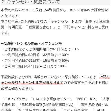
２ キャンセル・変更について
本予約申込みのメール又はFAX到着日から、キャンセル料の課金対象
となります。
本予約申込 (ご予約確定) 後の「キャンセル」および「変更（会議室変
更・時間変更・日程変更を含む）」は、下記キャンセル料を申し受け
ます。
■会議室・レンタル備品・オプション等
・ご予約確定からご利用開始日の61日前まで 10%
・ご利用開始日の60日前～32日前まで 30%
・ご利用開始日の31日前～15日前まで 50%
・ご利用開始日の14日前～当日まで 100%
下記施設およびHPに掲載されていないご紹介施設については、
上記キ
ャンセル料とキャンセル料が異なります
ので会議室をご予約する際に
必ずご確認ください。
「アキバプラザ」「ＬＭＪ東京研修センター」「NATULUCK」「人事
労務会館」「R3C貸会議室(NMF新宿南口ビル)」「第三博多偕成ビル
会議室」「第五博多偕成ビル会議室」「ワイム貸会議室」「EVENT