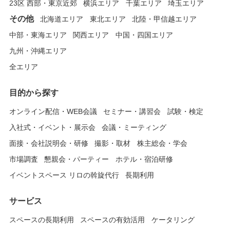
23区 西部・東京近郊
横浜エリア
千葉エリア
埼玉エリア
その他
北海道エリア
東北エリア
北陸・甲信越エリア
中部・東海エリア
関西エリア
中国・四国エリア
九州・沖縄エリア
全エリア
目的から探す
オンライン配信・WEB会議
セミナー・講習会
試験・検定
入社式・イベント・展示会
会議・ミーティング
面接・会社説明会・研修
撮影・取材
株主総会・学会
市場調査
懇親会・パーティー
ホテル・宿泊研修
イベントスペース リロの斡旋代行
長期利用
サービス
スペースの長期利用
スペースの有効活用
ケータリング