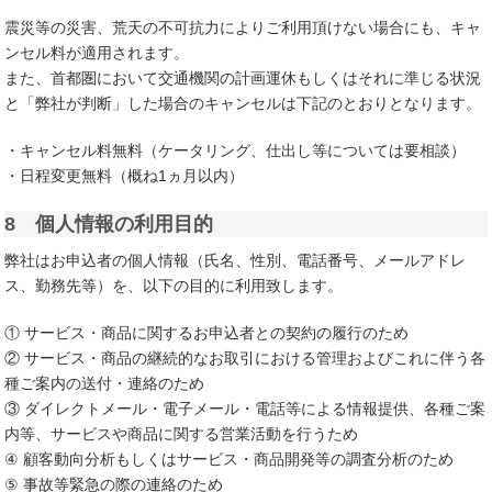
震災等の災害、荒天の不可抗力によりご利用頂けない場合にも、キャ
ンセル料が適用されます。
また、首都圏において交通機関の計画運休もしくはそれに準じる状況
と「弊社が判断」した場合のキャンセルは下記のとおりとなります。
・キャンセル料無料（ケータリング、仕出し等については要相談）
・日程変更無料（概ね1ヵ月以内）
8 個人情報の利用目的
弊社はお申込者の個人情報（氏名、性別、電話番号、メールアドレ
ス、勤務先等）を、以下の目的に利用致します。
① サービス・商品に関するお申込者との契約の履行のため
② サービス・商品の継続的なお取引における管理およびこれに伴う各
種ご案内の送付・連絡のため
③ ダイレクトメール・電子メール・電話等による情報提供、各種ご案
内等、サービスや商品に関する営業活動を行うため
④ 顧客動向分析もしくはサービス・商品開発等の調査分析のため
⑤ 事故等緊急の際の連絡のため