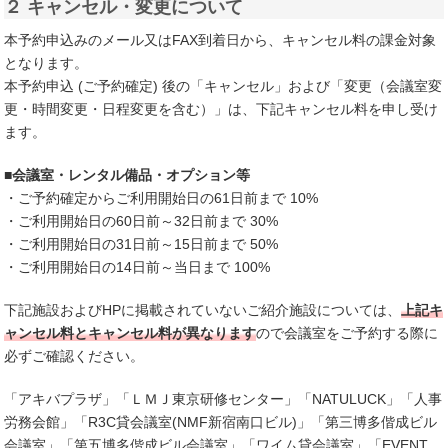
２ キャンセル・変更について
本予約申込みのメール又はFAX到着日から、キャンセル料の課金対象
となります。
本予約申込 (ご予約確定) 後の「キャンセル」および「変更（会議室変
更・時間変更・日程変更を含む）」は、下記キャンセル料を申し受け
ます。
■会議室・レンタル備品・オプション等
・ご予約確定からご利用開始日の61日前まで 10%
・ご利用開始日の60日前～32日前まで 30%
・ご利用開始日の31日前～15日前まで 50%
・ご利用開始日の14日前～当日まで 100%
下記施設およびHPに掲載されていないご紹介施設については、
上記キ
ャンセル料とキャンセル料が異なります
ので会議室をご予約する際に
必ずご確認ください。
「アキバプラザ」「ＬＭＪ東京研修センター」「NATULUCK」「人事
労務会館」「R3C貸会議室(NMF新宿南口ビル)」「第三博多偕成ビル
会議室」「第五博多偕成ビル会議室」「ワイム貸会議室」「EVENT