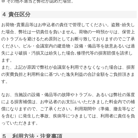
⑩ その他不適当と弊社が認めた場合。
４ 責任区分
お荷物･貴重品等はお申込者の責任で管理してください。盗難･紛失し
た場合、弊社は一切責任を負いません。荷物の一時預かりは、保管上
のトラブルを避けるため原則としてお断り致しておりますのでご了承
ください。ビル・会議室内の建造物・設備・備品等を故意あるいは過
失により破損・汚損又は紛失した場合､修理代等の損害賠償を請求し
ます。
また、上記が原因で弊社が会議室を利用できなくなった場合は、損害
の実費負担と利用料金に基づいた逸失利益の合計金額をご負担頂きま
す。
なお、当施設の設備・備品等の故障やトラブル、あるいは弊社の落度
による損害補償は、お申込者のお支払いいただきました料金内での補
償になりますので、ご了承ください。利用期間中（準備、撤去等など
を含む）に発生した事故、疾病等につきましては、利用者に責任を負
っていただきます。
５ 利用方法・注意事項