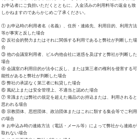
お申込者にご負担いただくとともに、入金済みの利用料等の返金も致
しかねますのであらかじめご了承ください。
① お申込時の利用者名（名義）、住所・連絡先、利用目的、利用方法
等が事実と反した場合
② 反社会的勢力またはそれに関係する利用であると弊社が判断した場
合
③ 他の会議室利用者、ビル内他会社に迷惑を及ぼすと弊社が判断した
場合
④ 会議室の利用目的が法令に反し、または第三者の権利を侵害する可
能性があると弊社が判断した場合
⑤ 弊社の承諾なく第三者に転貸した場合
⑥ 風紀上または安全管理上、不適当と認めた場合
⑦ 常識または弊社の規定を超えた備品のお持込または、利用されると
思われる場合
⑧ 宗教団体、思想団体、政治団体またはこれに類する集会等でご利用
の場合
⑨ お申込み時の連絡方法（電話・メール等）によって弊社から連絡が
取れない場合