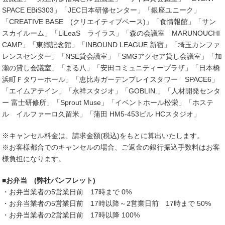
SPACE EBiS303」「JEC日本研修センター」「銀座ユニーク」
「CREATIVE BASE (クリエイティブベース)」「食情報館」「サン
スカイルーム」「LiLeaS ライラス」「森の会議室 MARUNOUCHI
CAMP」「東郷記念館」「INBOUND LEAGUE 新宿」「埼玉カンファ
レンスセンター」「NSE貸会議室」「SMGアクセア貸し会議室」「加
瀬の貸し会議室」「まる八」「安田コミュニティープラザ」「日本橋
浜町Ｆタワーホール」「恵比寿ガーデンプレイスタワー SPACE6」
「エイムアテイン」「永祥スタジオ」「GOBLIN.」「人材開発センタ
ー 富士研修所」「Sprout Muse」「イベントホール松栄」「ホステ
ル イルファーロ久留米」「蒲田 HM5-453ビル HCスタジオ」
※キャンセル料金は、請求金額(税込)をもとに算出いたします。
※お客様都合でのキャンセルの場合、ご返金の銀行振込手数料はお客
様負担になります。
■お弁当 (弊社パンフレット)
・お弁当業者の5営業日前 17時まで 0%
・お弁当業者の5営業日前 17時以降～2営業日前 17時まで 50%
・お弁当業者の2営業日前 17時以降 100%