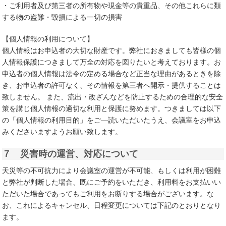
・ご利用者及び第三者の所有物や現金等の貴重品、その他これらに類
する物の盗難・毀損による一切の損害
【個人情報の利用について】
個人情報はお申込者の大切な財産です。弊社におきましても皆様の個
人情報保護につきまして万全の対応を図りたいと考えております。お
申込者の個人情報は法令の定める場合など正当な理由があるときを除
き、お申込者の許可なく、その情報を第三者へ開示・提供することは
致しません。 また、流出・改ざんなどを防止するための合理的な安全
策を講じ個人情報の適切な利用と保護に努めます。つきましては以下
の「個人情報の利用目的」をご―読いただいたうえ、会議室をお申込
みくださいますようお願い致します。
７ 災害時の運営、対応について
天災等の不可抗力により会議室の運営が不可能、もしくは利用が困難
と弊社が判断した場合、既にご予約をいただき、利用料をお支払いい
ただいた場合であってもご利用をお断りする場合がございます。な
お、これによるキャンセル、日程変更については下記のとおりとなり
ます。