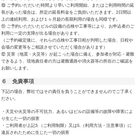
⑩ ご予約いただいた時間より早いご利用開始、またはご利用時間の延
長があった場合は、所定の延長料金をご負担いただきます。2日間以
上の連続利用、および１ヶ月超の長期利用の場合も同様です。
⑪ ご予約いただいたビルの設備の点検や工事等により、お申込者のご
利用に一定の支障が出る場合があります。
（ご予約確定後に、それらの点検や工事日程が判明した場合、日程や
会場の変更等をご相談させていただく場合があります）
⑫ 災害（地震・火災等）が起こった場合に備え、参加者が対応・避難
できるよう、現地責任者の方は避難通路や消火器等の所在のご確認を
お願いします。
６ 免責事項
下記の場合、弊社ではその責任を負うことができませんのでご了承く
ださい。
・天災や火災等の不可抗力、あるいはビルの設備等の故障や障害によ
り生じた一切の損害
・ご利用者が上記3.（ご利用制限）又は5.（利用方法・注意事項）に
違反されたために生じた一切の損害