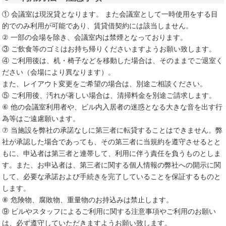
① 会議室は現況貸となります。 また会議室として一時使用をする目
的でのみ利用が可能であり、賃貸借契約には該当しません。
② 一部の会場を除き、会議室内は禁煙となっております。
③ ご飲食等のゴミはお持ち帰りくださいますようお願い致します。
④ ご利用後は、机・椅子などを移動した場合は、そのままでご退室く
ださい（会場により異なります）。
また、レイアウト変更をご希望の場合は、別途ご相談ください。
⑤ ご利用後、汚れが著しい場合は、清掃料金を別途ご請求します。
⑥ 他の会議室利用者や、ビル内入居者の迷惑となる大きな音を出す行
為等はご遠慮願います。
⑦ 当施設を弊社の承諾なしに第三者に転貸することはできません。弊
社が承認した場合であっても、その第三者に当規約を遵守させるとと
もに、申込者は第三者と連帯して、利用に伴う責任を負うものとしま
す。また、お申込者は、第三者に関する個人情報の弊社への開示に関
して、必要な承諾および手続きを完了していることを保証するものと
します。
⑧ 危険物、腐敗物、重量物のお持込みは禁止します。
⑨ ビルやスタッフによるご利用に関する注意事項やご利用のお願い
は、必ず遵守していただきますようお願い致します。