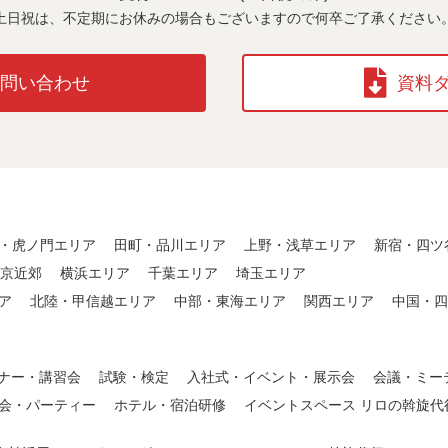
土日祝は、不定期にお休みの場合も
ございますので何卒ご了承ください
お問い合わせ
資料
・虎ノ門エリア
田町・品川エリア
上野・浅草エリア
新宿・四ツ
東京近郊
横浜エリア
千葉エリア
埼玉エリア
ア
北陸・甲信越エリア
中部・東海エリア
関西エリア
中国・四
ナー・講習会
試験・検定
入社式・イベント・展示会
会議・ミー
会・パーティー
ホテル・宿泊研修
イベントスペース リロの斡旋代