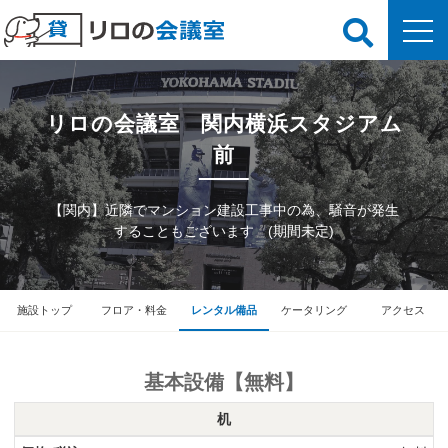
リロの会議室 関内横浜スタジアム
前
【関内】近隣でマンション建設工事中の為、騒音が発生
することもございます (期間未定)
施設トップ
フロア・料金
レンタル備品
ケータリング
アクセス
基本設備【無料】
机