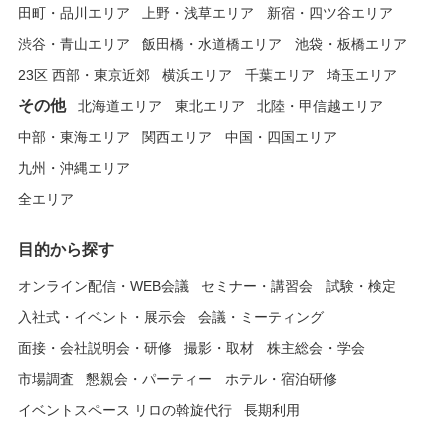
田町・品川エリア
上野・浅草エリア
新宿・四ツ谷エリア
渋谷・青山エリア
飯田橋・水道橋エリア
池袋・板橋エリア
23区 西部・東京近郊
横浜エリア
千葉エリア
埼玉エリア
その他
北海道エリア
東北エリア
北陸・甲信越エリア
中部・東海エリア
関西エリア
中国・四国エリア
九州・沖縄エリア
全エリア
目的から探す
オンライン配信・WEB会議
セミナー・講習会
試験・検定
入社式・イベント・展示会
会議・ミーティング
面接・会社説明会・研修
撮影・取材
株主総会・学会
市場調査
懇親会・パーティー
ホテル・宿泊研修
イベントスペース リロの斡旋代行
長期利用