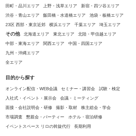
田町・品川エリア
上野・浅草エリア
新宿・四ツ谷エリア
渋谷・青山エリア
飯田橋・水道橋エリア
池袋・板橋エリア
23区 西部・東京近郊
横浜エリア
千葉エリア
埼玉エリア
その他
北海道エリア
東北エリア
北陸・甲信越エリア
中部・東海エリア
関西エリア
中国・四国エリア
九州・沖縄エリア
全エリア
目的から探す
オンライン配信・WEB会議
セミナー・講習会
試験・検定
入社式・イベント・展示会
会議・ミーティング
面接・会社説明会・研修
撮影・取材
株主総会・学会
市場調査
懇親会・パーティー
ホテル・宿泊研修
イベントスペース リロの斡旋代行
長期利用