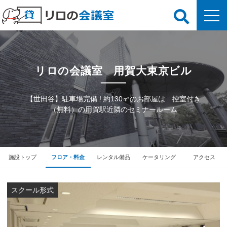
リロの会議室 用賀大東京ビル
【世田谷】駐車場完備 ! 約130㎡のお部屋は 控室付き
（無料）の用賀駅近隣のセミナールーム
施設トップ
フロア・料金
レンタル備品
ケータリング
アクセス
スクール形式