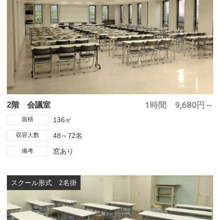
1時間 9,680円～
2階 会議室
面積
136㎡
収容人数
48～72名
備考
窓あり
スクール形式 2名掛