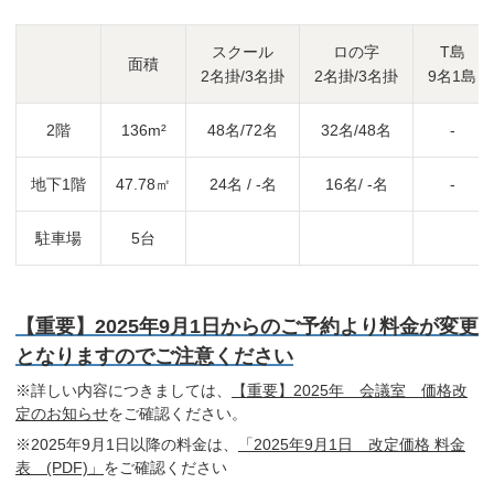
スクール
ロの字
T島
面積
2名掛/3名掛
2名掛/3名掛
9名1島
2階
136m²
48名/72名
32名/48名
-
地下1階
47.78㎡
24名 / -名
16名/ -名
-
駐車場
5台
【重要】2025年9月1日からのご予約より料金が変更
となりますのでご注意ください
※詳しい内容につきましては、
【重要】2025年 会議室 価格改
定のお知らせ
をご確認ください。
※2025年9月1日以降の料金は、
「2025年9月1日 改定価格 料金
表 (PDF)」
をご確認ください