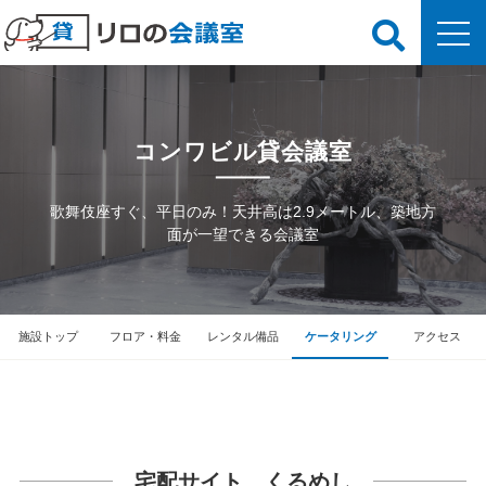
コンワビル貸会議室
歌舞伎座すぐ、平日のみ！天井高は2.9メートル、築地方
面が一望できる会議室
施設トップ
フロア・料金
レンタル備品
ケータリング
アクセス
宅配サイト くるめし