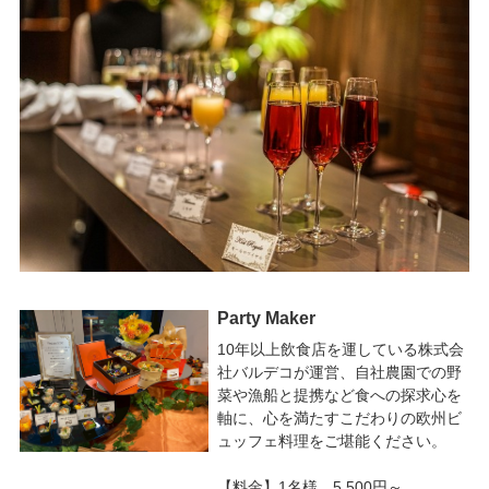
Party Maker
10年以上飲食店を運している株式会
社バルデコが運営、自社農園での野
菜や漁船と提携など食への探求心を
軸に、心を満たすこだわりの欧州ビ
ュッフェ料理をご堪能ください。
【料金】1名様 5,500円～