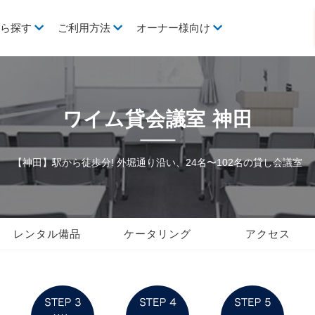
から探す
ご利用方法
オーナー様向け
ワイム貸会議室 神田
【神田】駅から徒歩分! 外堀通り沿い、24名〜102名の貸し会議室
レンタル備品
ケータリング
アクセス