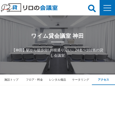
ワイム貸会議室 神田
【神田】駅から徒歩分! 外堀通り沿い、24名〜102名の貸
し会議室
施設トップ
フロア・料金
レンタル備品
ケータリング
アクセス